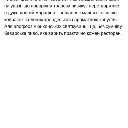
на увазі, що новорічна трапеза ризикує перетворитися
в дуже довгий марафон з поїдання смачних сосисок і
ковбасок, солоних крендельков і ароматною капусти.
Але апофеоз мюнхенських святкувань - це, без сумніву,
баварське пиво, яке варить практично кожен ресторан.