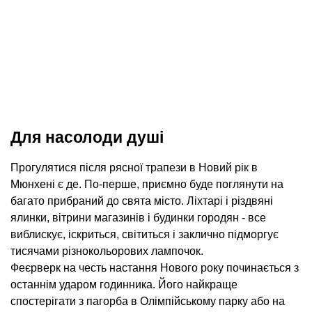
Для насолоди душі
Прогулятися після рясної трапези в Новий рік в
Мюнхені є де. По-перше, приємно буде поглянути на
багато прибраний до свята місто. Ліхтарі і різдвяні
ялинки, вітрини магазинів і будинки городян - все
виблискує, іскриться, світиться і заклично підморгує
тисячами різнокольорових лампочок.
Феєрверк на честь настання Нового року починається з
останнім ударом годинника. Його найкраще
спостерігати з пагорба в Олімпійському парку або на