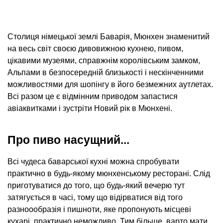
Столиця німецької землі Баварія, Мюнхен знаменитий
на весь світ своєю дивовижною кухнею, пивом,
цікавими музеями, справжнім королівським замком,
Альпами в безпосередній близькості і нескінченними
можливостями для шопінгу в його безмежних аутлетах.
Всі разом це є відмінним приводом запастися
авіаквитками і зустріти Новий рік в Мюнхені.
Про пиво насущний...
Всі чудеса баварської кухні можна спробувати
практично в будь-якому мюнхенському ресторані. Слід
приготуватися до того, що будь-який вечерю тут
затягується в часі, тому що відірватися від того
разноообразія і пишноти, яке пропонують місцеві
кухарі, практично неможливо. Тим більше, варто мати