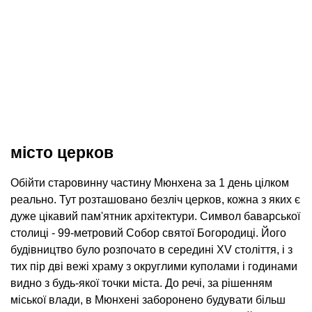
місто церков
Обійти старовинну частину Мюнхена за 1 день цілком
реально. Тут розташовано безліч церков, кожна з яких є
дуже цікавий пам'ятник архітектури. Символ баварської
столиці - 99-метровий Собор святої Богородиці. Його
будівництво було розпочато в середині XV століття, і з
тих пір дві вежі храму з округлими куполами і годинами
видно з будь-якої точки міста. До речі, за рішенням
міської влади, в Мюнхені заборонено будувати більш