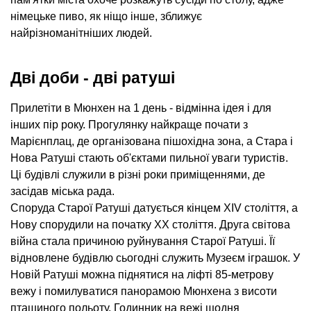
німецьке пиво, як ніщо інше, зближує
найрізноманітніших людей.
Дві доби - дві ратуші
Прилетіти в Мюнхен на 1 день - відмінна ідея і для
інших пір року. Прогулянку найкраще почати з
Марієнплац, де організована пішохідна зона, а Стара і
Нова Ратуші стають об'єктами пильної уваги туристів.
Ці будівлі служили в різні роки приміщеннями, де
засідав міська рада.
Споруда Старої Ратуші датується кінцем XIV століття, а
Нову спорудили на початку ХХ століття. Друга світова
війна стала причиною руйнування Старої Ратуші. Її
відновлене будівлю сьогодні служить Музеєм іграшок. У
Новій Ратуші можна піднятися на ліфті 85-метрову
вежу і помилуватися панорамою Мюнхена з висоти
пташиного польоту. Годинник на вежі щодня