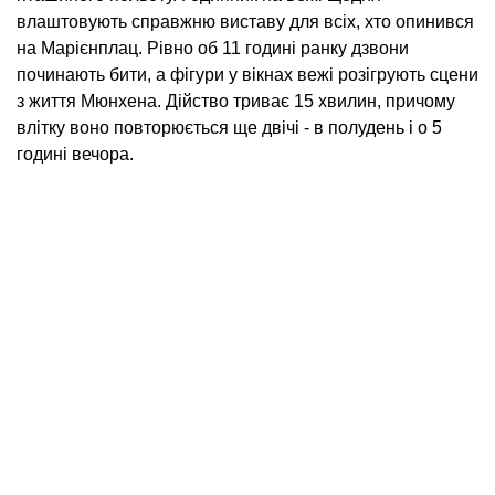
влаштовують справжню виставу для всіх, хто опинився
на Марієнплац. Рівно об 11 годині ранку дзвони
починають бити, а фігури у вікнах вежі розігрують сцени
з життя Мюнхена. Дійство триває 15 хвилин, причому
влітку воно повторюється ще двічі - в полудень і о 5
годині вечора.