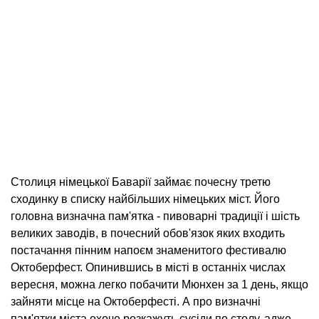
Столиця німецької Баварії займає почесну третю
сходинку в списку найбільших німецьких міст. Його
головна визначна пам'ятка - пивоварні традиції і шість
великих заводів, в почесний обов'язок яких входить
постачання пінним напоєм знаменитого фестивалю
Октоберфест. Опинившись в місті в останніх числах
вересня, можна легко побачити Мюнхен за 1 день, якщо
зайняти місце на Октоберфесті. А про визначні
пам'ятки міста охоче розкажуть сусіди по столу, адже