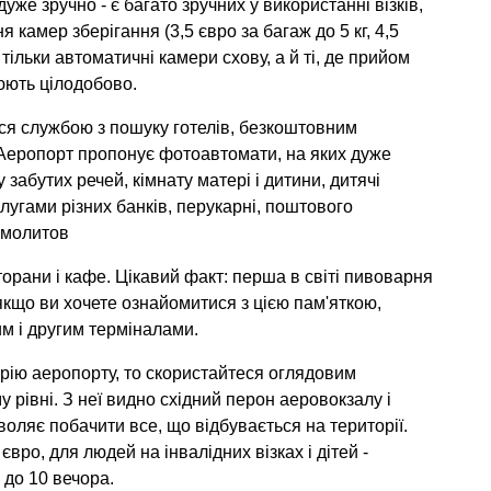
же зручно - є багато зручних у використанні візків,
камер зберігання (3,5 євро за багаж до 5 кг, 4,5
е тільки автоматичні камери схову, а й ті, де прийом
цюють цілодобово.
ся службою з пошуку готелів, безкоштовним
н. Аеропорт пропонує фотоавтомати, на яких дуже
 забутих речей, кімнату матері і дитини, дитячі
угами різних банків, перукарні, поштового
і молитов
орани і кафе. Цікавий факт: перша в світі пивоварня
 якщо ви хочете ознайомитися з цією пам'яткою,
м і другим терміналами.
рію аеропорту, то скористайтеся оглядовим
 рівні. З неї видно східний перон аеровокзалу і
воляє побачити все, що відбувається на території.
вро, для людей на інвалідних візках і дітей -
 до 10 вечора.