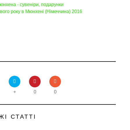
юнхена - сувеніри, подарунки
ового року в Мюнхені (Німеччина) 2016
+
0
0
ЖІ СТАТТІ