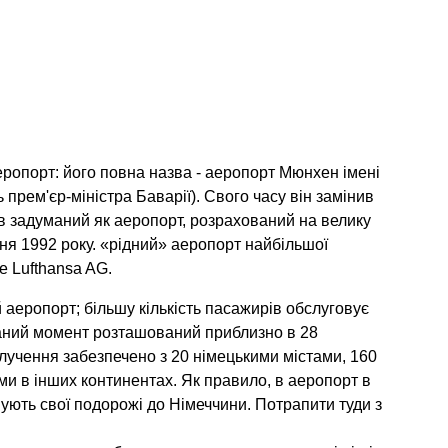
ропорт: його повна назва - аеропорт Мюнхен імені
рем'єр-міністра Баварії). Свого часу він замінив
в задуманий як аеропорт, розрахований на велику
авня 1992 року. «рідний» аеропорт найбільшої
e Lufthansa AG.
аеропорт; більшу кількість пасажирів обслуговує
аний момент розташований приблизно в 28
олучення забезпечено з 20 німецькими містами, 160
ми в інших континентах. Як правило, в аеропорт в
ують свої подорожі до Німеччини. Потрапити туди з