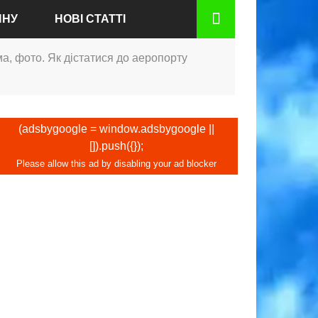
ИНУ
НОВІ СТАТТІ
а, фото. Як дістатися до аеропорту
НІ
(adsbygoogle = window.adsbygoogle ||
[]).push({});
-НА-МАЙНІ