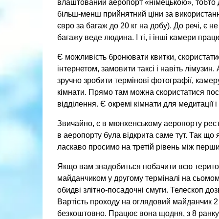
влаштований аеропорт «німецькою», тобто ду
більш-менш прийнятний ціни за використання 
євро за багаж до 20 кг на добу). До речі, є н
багажу веде людина. І ті, і інші камери пра
Є можливість бронювати квитки, скористати
інтернетом, замовити таксі і навіть лімузи
зручно зробити термінові фотографії, камеру
кімнати. Прямо там можна скористатися посл
відділення. Є окремі кімнати для медитації 
Звичайно, є в мюнхенському аеропорту рест
в аеропорту була відкрита саме тут. Так що
ласкаво просимо на третій рівень між перши
Якщо вам знадобиться побачити всю терито
майданчиком у другому терміналі на сьомому
обидві злітно-посадочні смуги. Телескоп доз
Вартість проходу на оглядовий майданчик 2 є
безкоштовно. Працює вона щодня, з 8 ранку