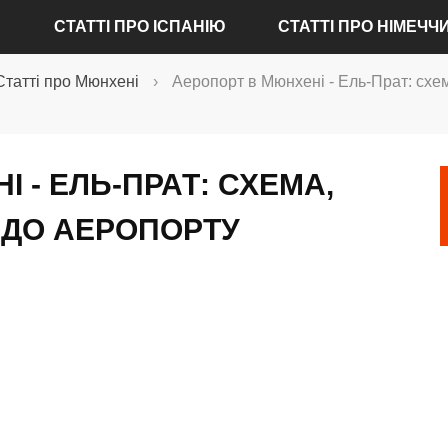
СТАТТІ ПРО ІСПАНІЮ
СТАТТІ ПРО НІМЕЧЧ
Статті про Мюнхені
›
Аеропорт в Мюнхені - Ель-Прат: схем
СТАТТІ ПРО АЛІКАНТЕ
СТАТТІ ПРО БАДЕН-БАДЕ
СТАТТІ ПРО БАРСЕЛОНІ
СТАТТІ ПРО БЕРЛІНІ
 - ЕЛЬ-ПРАТ: СХЕМА,
СТАТТІ ПРО ВАЛЕНСІЇ
СТАТТІ ПРО ГАМБУРЗІ
Я ДО АЕРОПОРТУ
СТАТТІ ПРО МАДРИДІ
СТАТТІ ПРО ДРЕЗДЕНІ
СТАТТІ ПРО СЕВІЛЬЇ
СТАТТІ ПРО КЕЛЬНІ
СТАТТІ ПРО МЮНХЕНІ
СТАТТІ ПРО ФРАНКФУРТІ