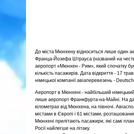
До міста Мюнхену відноситься лише один ае
Франца-Йозефа Штрауса (названий на честь п
аеропорт «Мюнхен - Рим», який спочатку бу
кількість пасажирів. Дата відкриття - 17 тр
німецької компанії авіаперевезень - Deutsch
Аеропорт в Мюнхені - найбільший німецький 
лише аеропорт Франкфурта-на-Майні. На д
кілометрах від Мюнхена, на півночі. Авіасп
містами в Європі і 61 містами, розташовани
Мюнхені прилітають пасажири, які самі план
Росії найлегше на літаку.