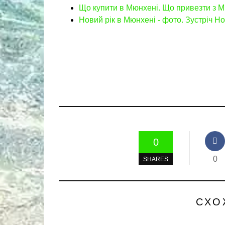
Що купити в Мюнхені. Що привезти з М
Новий рік в Мюнхені - фото. Зустріч Н
0
0
SHARES
СХО