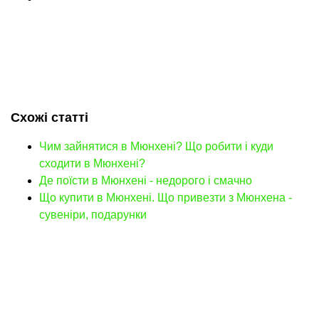
Схожі статті
Чим зайнятися в Мюнхені? Що робити і куди
сходити в Мюнхені?
Де поїсти в Мюнхені - недорого і смачно
Що купити в Мюнхені. Що привезти з Мюнхена -
сувеніри, подарунки