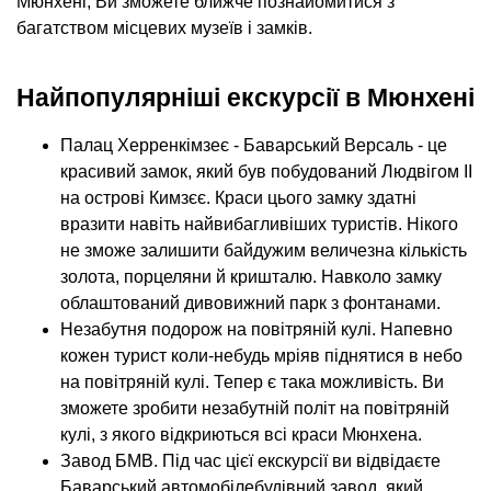
Мюнхені, Ви зможете ближче познайомитися з
багатством місцевих музеїв і замків.
Найпопулярніші екскурсії в Мюнхені
Палац Херренкімзеє - Баварський Версаль - це
красивий замок, який був побудований Людвігом II
на острові Кимзєє. Краси цього замку здатні
вразити навіть найвибагливіших туристів. Нікого
не зможе залишити байдужим величезна кількість
золота, порцеляни й кришталю. Навколо замку
облаштований дивовижний парк з фонтанами.
Незабутня подорож на повітряній кулі. Напевно
кожен турист коли-небудь мріяв піднятися в небо
на повітряній кулі. Тепер є така можливість. Ви
зможете зробити незабутній політ на повітряній
кулі, з якого відкриються всі краси Мюнхена.
Завод БМВ. Під час цієї екскурсії ви відвідаєте
Баварський автомобілебудівний завод, який