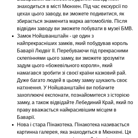
знаходиться в місті Мюнхен. Під час екскурсії по
цехах цього заводу, ви зможете подивитися, як
збирається знаменита марка автомобілів. Після
відвідин заводу ви зможете побувати в музеї БМВ.
Замок Нойшванштайн - це один з
найпрекрасніших замків, який побудував король
Баварії Людвіг II. Перебуваючи під прекрасними
склепіннями цього замку, ви зможете зрозуміти
задум цього «божевільного короля», який
намагався зробити зі своєї країни казковий рай.
Дуже багато людей в цьому замку шукають своє
натхнення. У Нойшванштайні ви побачите
захоплюючі експонати, познайомитеся з історією
замку, а також відвідайте Лебединий Край, який по
праву вважається найкрасивішим місцем в
Баварії.
Нова і стара Пінакотека. Пінакотека називається
картинна галерея, яка знаходиться в Мюнхені. Ця