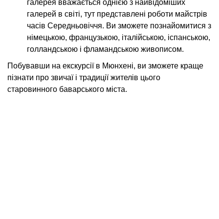
галерея вважається однією з найвідоміших
галерей в світі, тут представлені роботи майстрів
часів Середньовіччя. Ви зможете познайомитися з
німецькою, французькою, італійською, іспанською,
голландською і фламандською живописом.
Побувавши на екскурсії в Мюнхені, ви зможете краще
пізнати про звичаї і традиції жителів цього
старовинного баварського міста.